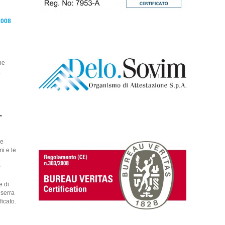
2008
ne
.
-
 e
mi e le
r
e di
 serra
ficato.