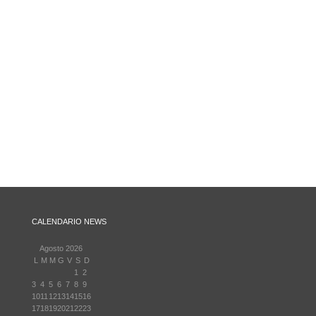
CALENDARIO NEWS
Agosto 2026
L
M
M
G
V
S
D
1
2
3
4
5
6
7
8
9
10
11
12
13
14
15
16
17
18
19
20
21
22
23