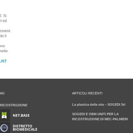
. Si
zi ed
 essere
to il
dono
 nelle
LIST
TAG
ARTICOLI RECENTI
La plastica della vita – SOGEDI Srl
RICOSTRUZIONE
SOGEDI E OBM UNITI PER LA
RICOSTRUZIONE DI MEC-PALMIERI