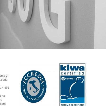
tema di
azione
 UNI EN
à ha
ie
ttura