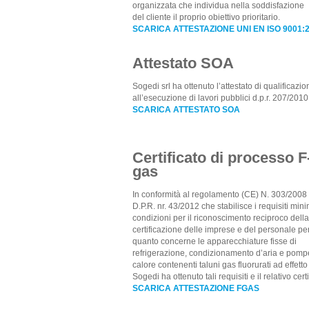
organizzata che individua nella soddisfazione
del cliente il proprio obiettivo prioritario.
SCARICA ATTESTAZIONE UNI EN ISO 9001:
Attestato SOA
Sogedi srl ha ottenuto l’attestato di qualificazio
all’esecuzione di lavori pubblici d.p.r. 207/2010
SCARICA ATTESTATO SOA
Certificato di processo F
gas
In conformità al regolamento (CE) N. 303/2008
D.P.R. nr. 43/2012 che stabilisce i requisiti mini
condizioni per il riconoscimento reciproco della
certificazione delle imprese e del personale pe
quanto concerne le apparecchiature fisse di
refrigerazione, condizionamento d’aria e pomp
calore contenenti taluni gas fluorurati ad effetto
Sogedi ha ottenuto tali requisiti e il relativo certi
SCARICA ATTESTAZIONE FGAS