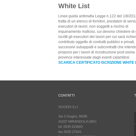
White List
Linee guida antimafia Legge n.122 del 1/8/2012
tratta di un elenco di fornitori, prestatori di servi
esecutori di lavori, non soggetti a rischio di
inquinamento mafioso, cui devono chiedere di
iscritti gli esecutori dei lavori per cui sarà richies
contributo oggetto di contratti pubblici e privati,
successivi subappalti e subcontratti che inten
proporsi per i lavori di ricostruzione post sisma
province interessate dagli eventi calamitosi.
SCARICA CERTIFICATO ISCRIZIONE WHITE 
CONTATTI
SOGEDI S.r.l.
Via 2 Giugno, 86/88
41037 MIRANDOLA (MO)
tel. 0535 610603
fax 0535 27543